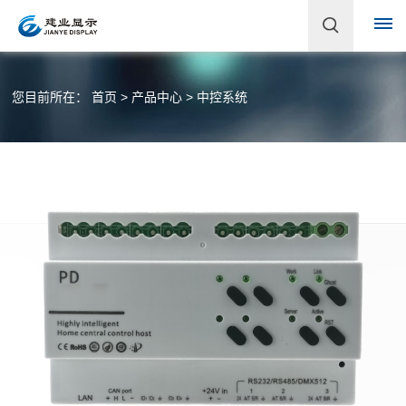
首
您目前所在：
首页
>
产品中心
>
中控系统
页
关
于
建
业
企
产
业
品
简
介
中