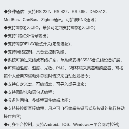
动
系
闻
景
数
统
◆
多种通信：支持RS-232、RS-422、RS-485、DMX512、
观
字
动
ModBus、CanBus、Zigbee通讯，可扩展KNX通讯；
信
舞
沙
◆
支持3路输入型IO，最多可定制支持8路输入型IO；
号
态
台
盘
◆
支持1路红外信号输出；
传
演
联
沉
◆
支持3路RELAY触点开关(定制选配)；
输
绎
◆
支持网络控制，具备云控制功能；
浸
中
系
展
◆
系统可通过无线或有线扩充，单系统支持65535台总线设备扩展；
式
控
览
◆
可添加温度、湿度、光敏、PM2、5等环境采集器和感应器；可按
我
空
系
展
照个人使用习惯和外界实时情况来自动触发指令；
间
统
们
◆
支持自定义宏、可编辑宏、可导入或导出宏；
示
球
联
◆
支持图形化和语句式编程；
主
幕
系
◆
具备时间轴、多线程事件编辑功能；
题
影
我
◆
支持操控屏直接编程，用户可自行编辑按键形式及按键的执行联动
公
院
们
操作内容；
园
邮
◆
可多平台控制，支持Android、IOS、Windows三平台同时控制；
LED