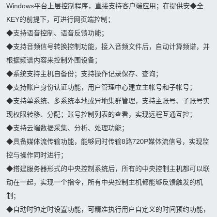
箱
Windows平台上层控制程序，直接支持客户端应用；在提供安
◆
全
显示
登
KEY的前提下，可进行网页端控制；
屏案
◆
支持语音控制、语音反馈功能；
录
例
◆
支持音频信号转换控制功能，接入音频文件后，自动计算频谱，并
OLED
根据频谱内容来控制外围设备；
案例
◆
系统支持主机自备份；支持操作记录保存、查询；
◆
支持账户身份认证功能，用户管理中心建立主帐号和子帐号；
◆
支持单系统、多系统本地或异地集群管理，支持主账号、子账号实
现权限转移、分配；账号控制列表的查看，实现远程互通互控；
◆
支持云端数据采集、分析、处理功能；
◆
具备媒体流传输功能，能够同时传输8路720P媒体流信号，实现监
控与操作同时进行；
◆
搭建服务器形式的中央控制系统后，所有的中央控制主机都可以联
动在一起，实现一个指令，所有中央控制主机都能够反馈触发的机
制；
◆
自动时钟定时设置功能，可精准执行用户自定义的时间预约功能，