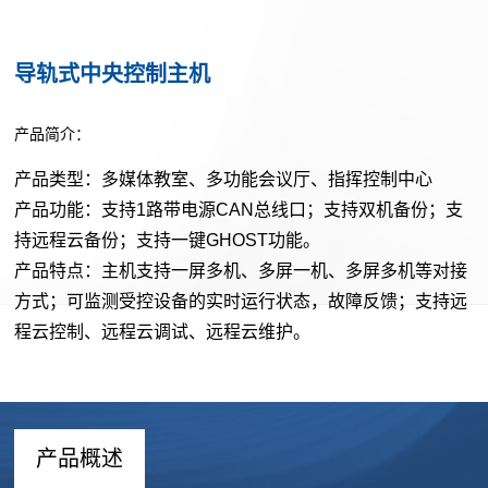
企
心
业
导轨式中央控制主机
投
文
解
影
化
决
产品简介：
产
团
品
产品类型：
多媒体教室、多功能会议厅、指挥控制中心
队
方
LED
产品功能：
支持1路带电源CAN总线口；
支持双机备份；支
建
案
产品
持远程云备份；支持一键GHOST功能。
设
建
OLED/LCD
产品特点：主机支持一屏多机、多屏一机、多屏多机等对接
成
资
筑
方式；可监测受控设备的实时运行状态，故障反馈；支持远
融
质
功
投
程云控制、远程云调试、远程云维护。
合
证
影
产
案
书
光
品
例
影
扩
户
产品概述
互
新
声
外