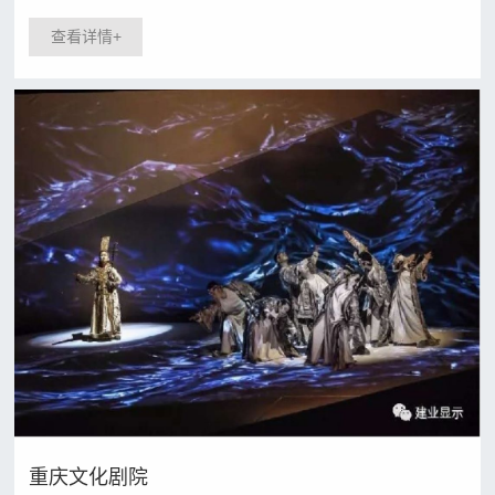
箱
显示
查看详情+
登
屏案
录
例
OLED
案例
重庆文化剧院