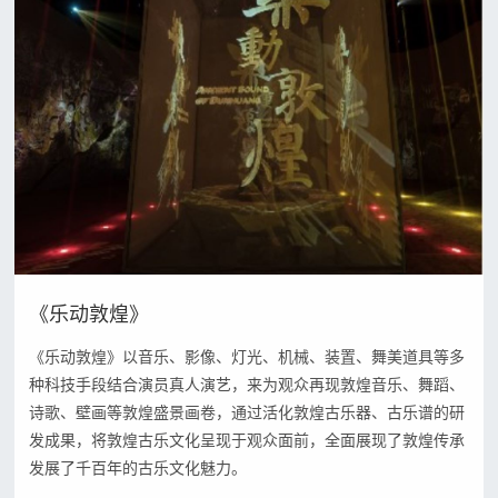
动
系
闻
景
数
统
观
字
动
信
舞
沙
号
态
台
盘
传
演
联
沉
输
绎
浸
中
系
展
式
控
览
我
空
系
展
间
统
《乐动敦煌》
们
示
球
联
《乐动敦煌》以音乐、影像、灯光、机械、装置、舞美道具等多
主
幕
系
种科技手段结合演员真人演艺，来为观众再现敦煌音乐、舞蹈、
题
影
我
诗歌、壁画等敦煌盛景画卷，通过活化敦煌古乐器、古乐谱的研
公
院
发成果，将敦煌古乐文化呈现于观众面前，全面展现了敦煌传承
们
园
发展了千百年的古乐文化魅力。
邮
LED