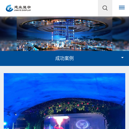
首
页
关
成功案例
于
建
业
企
产
业
品
简
介
中