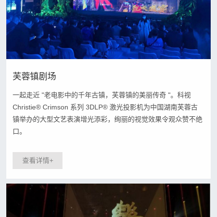
企
心
业
投
文
解
影
化
决
产
团
芙蓉镇剧场
品
队
方
LED
一起走近 "老电影中的千年古镇，芙蓉镇的美丽传奇 "。科视
建
案
产品
Christie® Crimson 系列 3DLP® 激光投影机为中国湖南芙蓉古
设
建
镇举办的大型文艺表演增光添彩，绚丽的视觉效果令观众赞不绝
OLED/LCD
成
资
筑
口。
融
质
功
投
合
证
影
查看详情+
产
案
书
光
品
例
影
扩
户
互
新
声
外