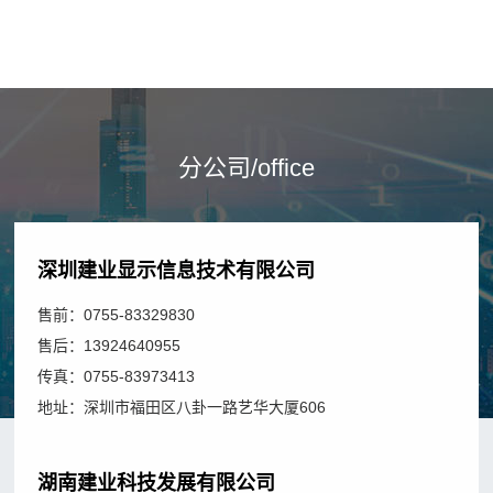
动
系
闻
景
数
统
观
字
动
信
舞
沙
号
态
台
盘
传
演
联
分公司/office
沉
输
绎
浸
中
系
展
式
控
览
我
空
深圳建业显示信息技术有限公司
系
展
间
统
们
售前：0755-83329830
示
球
联
售后：13924640955
主
幕
系
传真：0755-83973413
题
影
我
地址：深圳市福田区八卦一路艺华大厦606
公
院
们
园
邮
湖南建业科技发展有限公司
LED