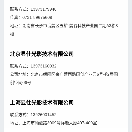
箱
显示
联系方式：13973179946
登
屏案
传真：0731-89675609
录
例
地址：湖南省长沙市岳麓区五矿·麓谷科技产业园二期A3栋3
楼
OLED
案例
北京显仕光影技术有限公司
联系方式：
13973166032
公司地址：北京市朝阳区来广营西路国创产业园6号楼2层国
创空间06号
上海显仕光影技术有限公司
联系方式：13926001452
地址：上海市顾戴路3009号祥鹿大厦407-409室