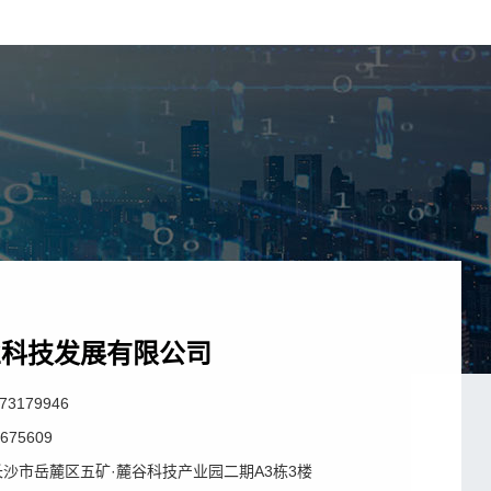
业科技发展有限公司
3179946
675609
沙市岳麓区五矿·麓谷科技产业园二期A3栋3楼