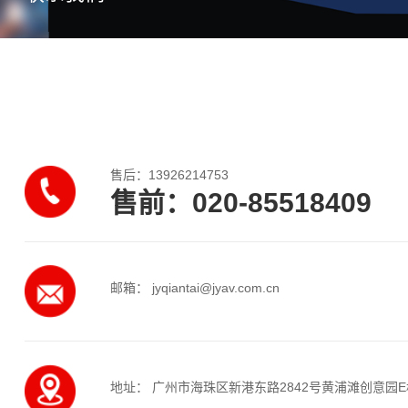
售后：13926214753
售前：020-85518409
邮箱： jyqiantai@jyav.com.cn
地址： 广州市海珠区新港东路2842号黄浦滩创意园