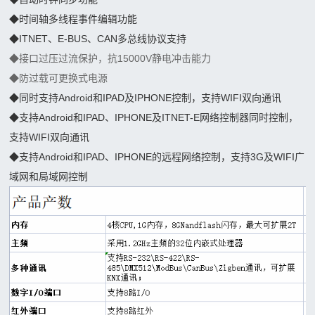
箱
显示
◆
时间轴多线程事件编辑功能
登
◆
ITNET、E-BUS、CAN多总线协议支持
屏案
录
◆接口过压过流保护，抗15000V静电冲击能力
例
◆防过载可更换式电源
OLED
◆
同时支持Android和IPAD及IPHONE控制，支持WIFI双向通讯
案例
◆
支持Android和IPAD、IPHONE及ITNET-E网络控制器同时控制，
支持WIFI双向通讯
◆
支持Android和IPAD、IPHONE的远程网络控制，支持3G及WIFI广
域网和局域网控制