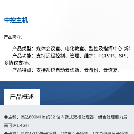
企
心
业
中控主机
投
文
解
影
化
产品简介：
决
产
团
品
产品类型：媒体会议室、电化教室、监控及指挥中心,新
队
方
产品功能：支持远程控制、管理、维护；TCP/IP、SPI、Z
LED
建
多协议支持。
案
产品
设
产品特点：支持系统自动云诊断、云备份、云恢复.
建
OLED/LCD
成
资
筑
融
质
功
投
合
证
产品概述
影
产
案
书
光
品
例
影
◆
主频：高达800MHz 的32 位内嵌式双核处理器，组合处理能力最
扩
户
高可达1.4GH
互
新
声
外
◆
卡槽：具有4路功能卡插槽、1路核心卡插槽、1路总线通讯卡插槽