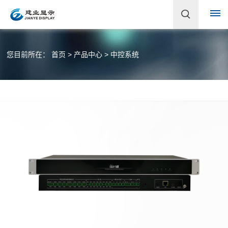
首
您目前所在：
首页
>
产品中心
>
中控系统
页
关
于
建
业
企
产
业
品
简
介
中