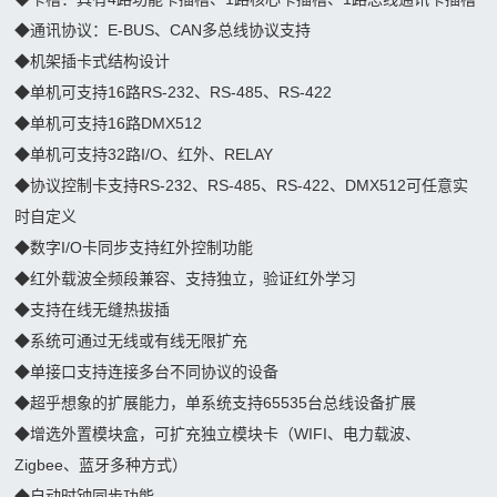
动
系
闻
景
◆
通讯协议：E-BUS、CAN多总线协议支持
数
统
观
◆
机架插卡式结构设计
字
动
信
◆
单机可支持16路RS-232、RS-485、RS-422
舞
沙
号
◆
单机可支持16路DMX512
态
台
盘
传
◆
单机可支持32路I/O、红外、RELAY
演
联
沉
输
◆
协议控制卡支持RS-232、RS-485、RS-422、DMX512可任意实
绎
浸
中
系
时自定义
展
式
控
◆
数字I/O卡同步支持红外控制功能
览
我
空
系
◆
红外载波全频段兼容、支持独立，验证红外学习
展
间
◆
支持在线无缝热拔插
统
们
示
球
◆
系统可通过无线或有线无限扩充
联
主
幕
◆
单接口支持连接多台不同协议的设备
系
题
影
◆
超乎想象的扩展能力，单系统支持65535台总线设备扩展
我
公
◆
增选外置模块盒，可扩充独立模块卡（WIFI、电力载波、
院
们
园
Zigbee、蓝牙多种方式）
邮
LED
◆
自动时钟同步功能