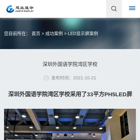
首
您目前所在：
首页
>
成功案例
>
LED显示屏案例
页
关
深圳外国语学院湾区学校
于
发布时间：2021-10-21
建
深圳外国语学院湾区学校采用了33平方PH5LED屏
业
企
产
业
品
简
介
中