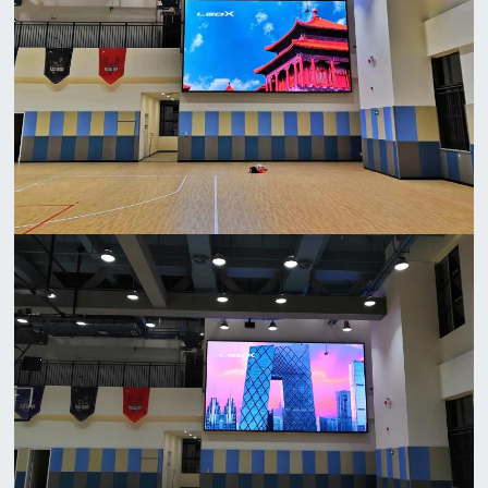
企
心
业
投
文
解
影
化
决
产
团
品
队
方
LED
建
案
产品
设
建
OLED/LCD
成
资
筑
融
质
功
投
合
证
影
产
案
书
光
品
例
影
扩
户
互
新
声
外