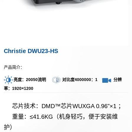
企
心
业
投
文
解
影
化
决
产
团
品
队
方
Christie DWU23-HS
LED
建
案
产品
设
产品简介：
建
OLED/LCD
成
资
筑
亮度：20050流明
对比度4000000：1
分辨
融
质
功
投
率：1920×1200
合
证
影
产
案
书
芯片技术：DMD™芯片WUXGA 0.96"×1 ；
光
品
例
影
重量：≤41.6KG（机身轻巧，便于安装维
扩
户
互
新
声
护）
外