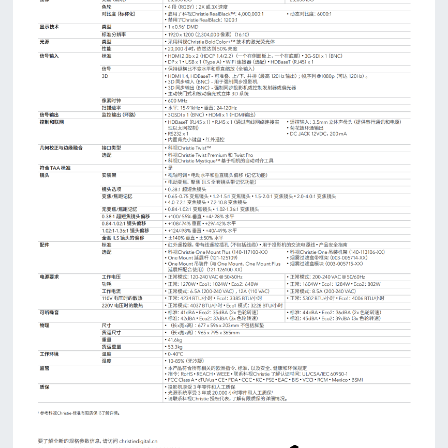
箱
显示
登
屏案
录
例
OLED
案例