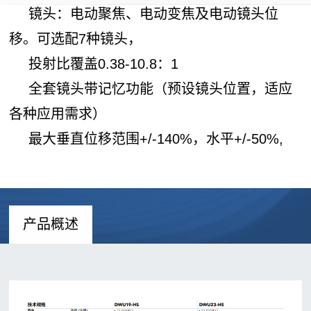
动
系
镜头：电动聚焦、电动变焦及电动镜头位
闻
景
数
统
移。可选配7种镜头，
观
字
动
信
舞
投射比覆盖0.38-10.8：1
沙
号
态
台
盘
全套镜头带记忆功能（预设镜头位置，适应
传
演
联
沉
输
各种应用需求）
绎
浸
中
系
最大垂直位移范围+/-140%，水平+/-50%,
展
式
控
览
我
空
系
展
间
统
们
示
球
联
产品概述
主
幕
系
题
影
我
公
院
们
园
邮
LED