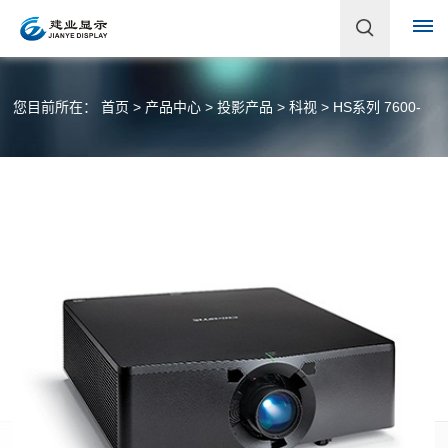
首
您目前所在：
首页
>
产品中心
>
投影产品
>
科视
>
HS系列 7600-
页
关
20600流明
于
建
业
企
产
业
品
简
介
中